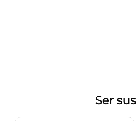
Ser sus