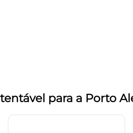
tentável para a Porto Ale