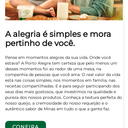
de Privacidade
.
Gerenciar cookies
Cookies necessários
A alegria é simples e mora
Cookies de desempenho
pertinho de você.
Cookies de marketing
Pense em momentos alegres da sua vida. Onde você
estava? A Porto Alegre tem certeza que pelo menos um
desses momentos foi ao redor de uma mesa, na
companhia de pessoas que você ama. O real valor da vida
está nas coisas simples, nos momentos em família, nas
receitas compartilhadas. E é para seguir participando dos
seus dias mais gostosos, que investimos na qualidade e
pureza dos nossos produtos. Conheça a textura perfeita do
nosso queijo, a cremosidade do nosso requeijão e o
autêntico sabor de Minas em tudo o que a gente faz.
CONFIRA