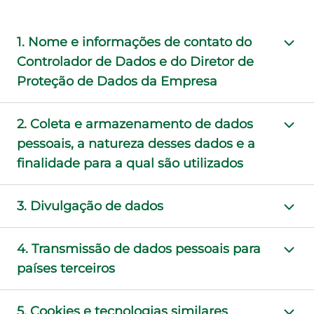
1. Nome e informações de contato do
Controlador de Dados e do Diretor de
Proteção de Dados da Empresa
Esta Política de Privacidade se aplica ao
2. Coleta e armazenamento de dados
processamento de dados pessoais por parte de:
pessoais, a natureza desses dados e a
finalidade para a qual são utilizados
Controlador de Dados: LATICINIOS PORTO
ALEGRE INDÚSTRICA E COMÉRCIO S.A. , Avenida
a) Ao visitar o site
3. Divulgação de dados
Mário Martins de Freitas, nº. 6000, Bairro Ana
Florença, Ponte Nova, MG
Se você visita nosso
Ao prestar nossos serviços, trabalhamos com
4. Transmissão de dados pessoais para
site www.laticiniosportoalegre.com.br, o
prestadores de serviços externos, que coletam ou
países terceiros
Se você tiver qualquer contato com outra
navegador utilizado em seu dispositivo envia
processam seus dados pessoais em nosso nome.
empresa do Grupo, por exemplo, porque você ou
automaticamente informações para o servidor do
Eles se enquadram nas seguintes categorias:
Quando necessário para os fins mencionados
5. Cookies e tecnologias similares
sua empresa estão recebendo um serviço dessa